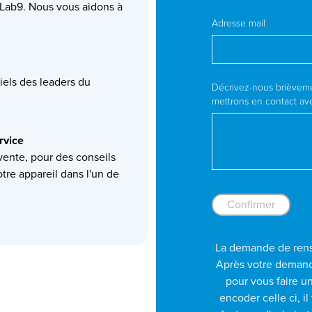
 Lab9. Nous vous aidons à
Adresse mail
ciels des leaders du
Décrivez-nous brièvemen
mettrons en contact avec
ervice
ente, pour des conseils
tre appareil dans l'un de
Confirmer
La demande de rens
Après votre demand
pour vous faire u
encoder celle ci, 