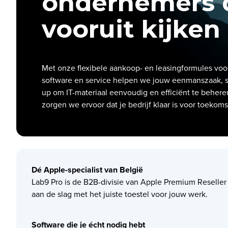
ondernemers 
vooruit kijken
Met onze flexibele aankoop- en leasingformules voo
software en service helpen we jouw eenmanszaak, st
up om IT-materiaal eenvoudig en efficiënt te beher
zorgen we ervoor dat je bedrijf klaar is voor toekoms
Dé Apple-specialist van België
Lab9 Pro is de B2B-divisie van Apple Premium Reseller
aan de slag met het juiste toestel voor jouw werk.
Software die je écht nodig hebt