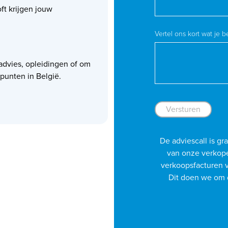
ft krijgen jouw
Vertel ons kort wat je b
advies, opleidingen of om
lpunten in België.
Versturen
De adviescall is gra
van onze verkope
verkoopsfacturen v
Dit doen we om 